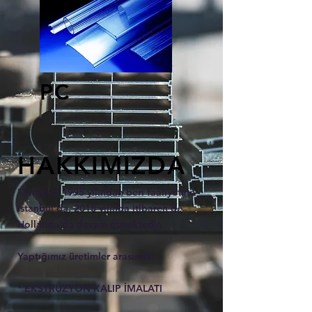
PC
HAKKIMIZDA
Firmamız 1995 yılından beri faaliyetine
İstanbul'da, 2018 yılında itibaren de
Hollanda'da devam etmektedir.
Yaptığımız üretimler arasında;
* EKSTRÜZYON KALIP İMALATI