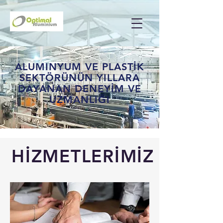
ALUMINYUM VE PLASTİK
SEKTÖRÜNÜN YILLARA
DAYANAN DENEYİM VE
UZMANLIĞI
HİZMETLERİMİZ